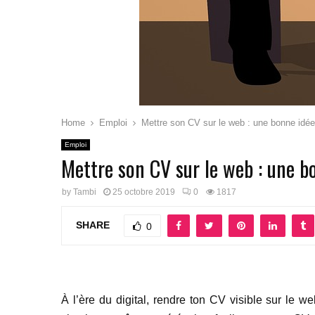
Home
Emploi
Mettre son CV sur le web : une bonne idée
Emploi
Mettre son CV sur le web : une b
by
Tambi
25 octobre 2019
0
1817
SHARE
0
À l’ère du digital, rendre ton CV visible sur le w