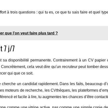
ort à trois questions : qui tu es, ce que tu sais faire et quel t
r que l’on veut faire plus tard ?
t 7 j/7
t sa disponibilité permanente. Contrairement à un CV papier 
nt. Concrètement, cela veut dire qu’un recruteur peut tomber d
cer qui que ce soit.
ise cherche un candidat rapidement. Dans les faits, beaucoup d’o
es moteurs de recherche, les CVthèques, les plateformes d’emploi
érencé et facile à lire, tu augmentes tes chances d’être contact
igne comme une vitrine active, pas comme une simple copie de 