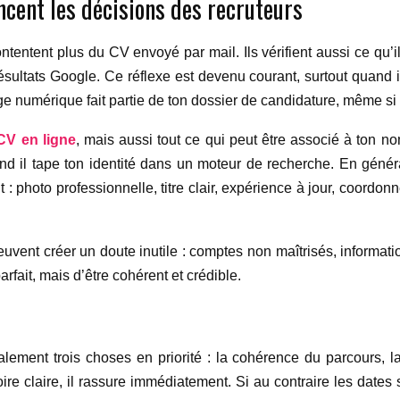
ncent les décisions des recruteurs
entent plus du CV envoyé par mail. Ils vérifient aussi ce qu’ils 
ésultats Google. Ce réflexe est devenu courant, surtout quand
ge numérique fait partie de ton dossier de candidature, même si
CV en ligne
, mais aussi tout ce qui peut être associé à ton nom
and il tape ton identité dans un moteur de recherche. En géné
 : photo professionnelle, titre clair, expérience à jour, coordo
 peuvent créer un doute inutile : comptes non maîtrisés, informati
arfait, mais d’être cohérent et crédible.
lement trois choses en priorité : la cohérence du parcours, la 
e claire, il rassure immédiatement. Si au contraire les dates s