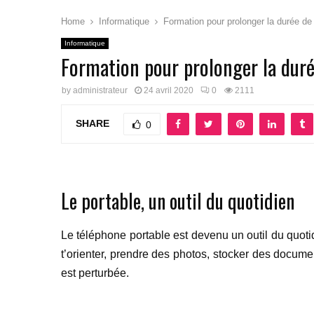
Home
Informatique
Formation pour prolonger la durée de
Informatique
Formation pour prolonger la duré
by
administrateur
24 avril 2020
0
2111
SHARE
0
Le portable, un outil du quotidien
Le téléphone portable est devenu un outil du quotid
t’orienter, prendre des photos, stocker des docum
est perturbée.