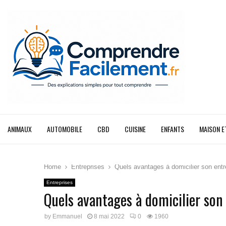
ANIMAUX
AUTOMOBILE
CBD
CUISINE
ENFANTS
MAISON E
Home
Entreprises
Quels avantages à domicilier son entre
Entreprises
Quels avantages à domicilier son 
by
Emmanuel
8 mai 2022
0
1960