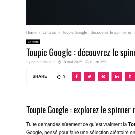
Home
Enfants
Toupie Google : découvrez le spinner en l
Enfants
Toupie Google : découvrez le spin
by
administrateur
18 mai 2025
0
355
SHARE
0
Toupie Google : explorez le spinner
Tu te demandes sûrement ce qu’est vraiment la
To
Google, pensé pour faire une sélection aléatoire en u