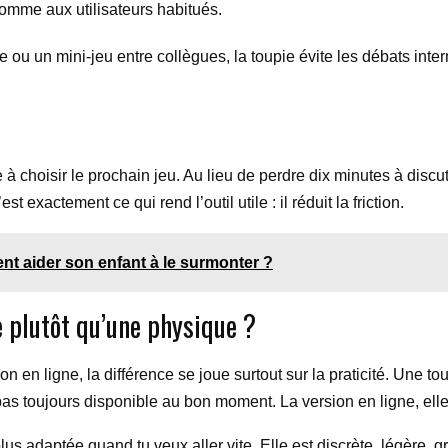
omme aux utilisateurs habitués.
 ou un mini-jeu entre collègues, la toupie évite les débats interm
choisir le prochain jeu. Au lieu de perdre dix minutes à discuter
t exactement ce qui rend l’outil utile : il réduit la friction.
nt aider son enfant à le surmonter ?
e plutôt qu’une physique ?
ion en ligne, la différence se joue surtout sur la praticité. Une
t pas toujours disponible au bon moment. La version en ligne, elle
us adaptée quand tu veux aller vite. Elle est discrète, légère, g